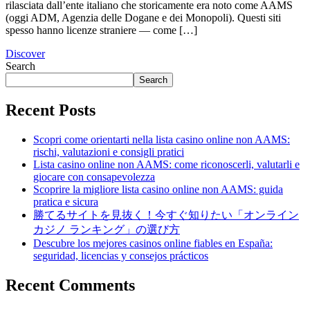
rilasciata dall’ente italiano che storicamente era noto come AAMS
(oggi ADM, Agenzia delle Dogane e dei Monopoli). Questi siti
spesso hanno licenze straniere — come […]
Discover
Search
Search
Recent Posts
Scopri come orientarti nella lista casino online non AAMS:
rischi, valutazioni e consigli pratici
Lista casino online non AAMS: come riconoscerli, valutarli e
giocare con consapevolezza
Scoprire la migliore lista casino online non AAMS: guida
pratica e sicura
勝てるサイトを見抜く！今すぐ知りたい「オンライン
カジノ ランキング」の選び方
Descubre los mejores casinos online fiables en España:
seguridad, licencias y consejos prácticos
Recent Comments